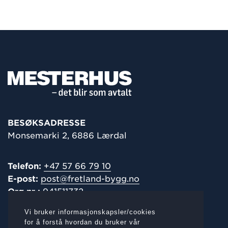
BESØKSADRESSE
Monsemarki 2, 6886 Lærdal
Telefon:
+47 57 66 79 10
E-post:
post@fretland-bygg.no
Org.nr.:
941511732
Vi bruker informasjonskapsler/cookies
POST-/
FAKTURAADRESSE
for å forstå hvordan du bruker vår