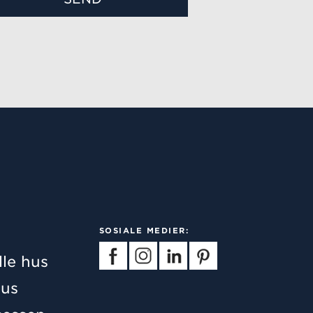
SOSIALE MEDIER:
lle hus
us