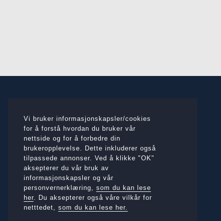
Vi bruker informasjonskapsler/cookies
for å forstå hvordan du bruker vår
nettside og for å forbedre din
brukeropplevelse. Dette inkluderer også
tilpassede annonser. Ved å klikke "OK"
BESØKSADRESSE
aksepterer du vår bruk av
Monsemarki 2, 6886 Lærdal
informasjonskapsler og vår
personvernerklæring,
som du kan lese
her
. Du aksepterer også våre vilkår for
Telefon:
+47 57 66 79 10
netttedet,
som du kan lese her.
E-post:
post@fretland-bygg.no