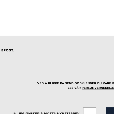
 EPOST.
VED Å KLIKKE PÅ SEND GODKJENNER DU VÅRE 
LES VÅR
PERSONVERNERKLÆ
JA, JEG ØNSKER Å MOTTA NYHETSBREV