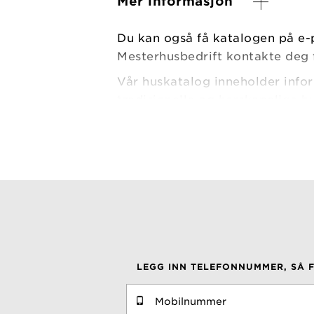
Mer informasjon
Du kan også få katalogen på e-p
Mesterhusbedrift kontakte deg f
Vår huskatalog inneholder info
tradisjonelle og herskapelige h
klassiske. Vi bygger i hele Norg
tomt og dine ønsker. Noen tar u
om, mens andre bygger noe helt
akkurat som du ønsker. Katalog
ting å tenke på når du skal bygg
Vår katalog får du gratis hjem 
lesestoff for alle som drømmer
LEGG INN TELEFONNUMMER, SÅ 