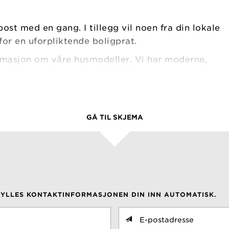
ost med en gang. I tillegg vil noen fra din lokale
or en uforpliktende boligprat.
rmasjon om våre husmodeller. Vi har moderne,
us. Noen av husene har funkishus-preg og andre er
e og våre forhandlere kan skreddersy ditt hus til d
tgangspunkt i ett av husene i katalogen og tegner
 eget. Bruk katalogen som inspirasjon, og få det
GÅ TIL SKJEMA
en inneholder også aktuelle artikler, som for ekse
e hus, boligtrender og tips.
i postkassen din, og den inneholder mye interessan
 om nytt hus.
FYLLES KONTAKTINFORMASJONEN DIN INN AUTOMATISK.