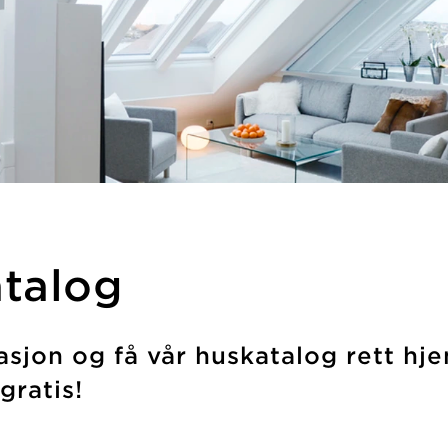
atalog
asjon og få vår huskatalog rett hje
 gratis!